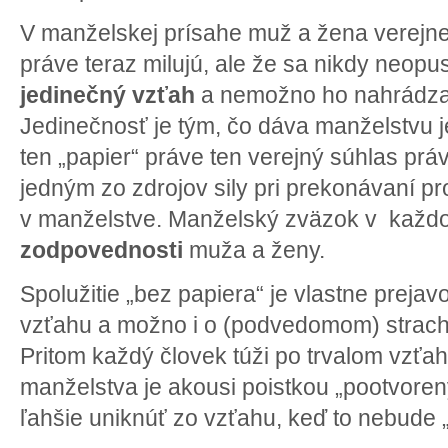
V manželskej prísahe muž a žena verejne 
práve teraz milujú, ale že sa nikdy neopus
jedinečný vzťah
a nemožno ho nahrádza
Jedinečnosť je tým, čo dáva manželstvu j
ten „papier“ práve ten verejný súhlas pr
jedným zo zdrojov sily pri prekonávaní pr
v manželstve. Manželský zväzok v každo
zodpovednosti
muža a ženy.
Spolužitie „bez papiera“ je vlastne preja
vzťahu a možno i o (podvedomom) strach
Pritom každý človek túži po trvalom vzťah
manželstva je akousi poistkou „pootvoren
ľahšie uniknúť zo vzťahu, keď to nebude 