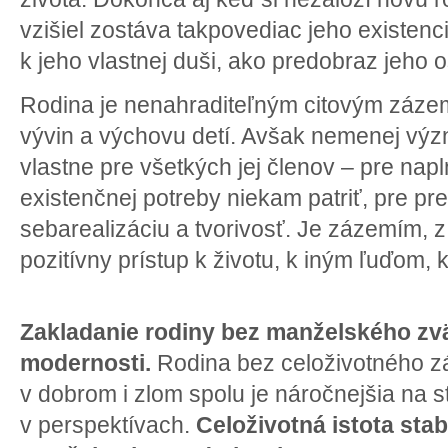
vzišiel zostáva takpovediac jeho existen
k jeho vlastnej duši, ako predobraz jeho 
Rodina je nenahraditeľným citovým záz
vývin a výchovu detí. Avšak nemenej v
vlastne pre všetkých jej členov – pre nap
existenčnej potreby niekam patriť, pre pre
sebarealizáciu a tvorivosť. Je zázemím, 
pozitívny prístup k životu, k iným ľuďom, k
Zakladanie rodiny bez manželského zv
modernosti.
Rodina bez celoživotného z
v dobrom i zlom spolu je náročnejšia na sta
v perspektívach.
Celoživotná istota stab