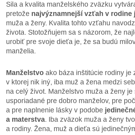
Sila a kvalita manželského zväzku vytvára
pretože
najvýznamnejší vzťah v rodine
muža a ženy. Kvalita tohto vzťahu navodz
života. Stotožňujem sa s názorom, že najl
urobiť pre svoje dieťa je, že sa budú milo
manželia.
Manželstvo
ako báza inštitúcie rodiny je
v ktorej nik iný, iba muž a žena medzi s
na celý život. Manželstvo muža a ženy je
usporiadané pre dobro manželov, pre poč
a pre naplnenie lásky v podobe
jedinečn
a materstva
. Iba zväzok muža a ženy tvo
a rodiny. Žena, muž a dieťa sú jedinečn