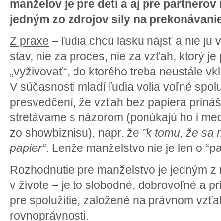
manželov je pre deti a aj pre partnerov 
jedným zo zdrojov sily na prekonávanie
Z praxe
– ľudia chcú lásku nájsť a nie ju 
stav, nie za proces, nie za vzťah, ktorý j
„vyživovať“, do ktorého treba neustále v
V súčasnosti mladí ľudia volia voľné spolu
presvedčení, že vzťah bez papiera prináš
stretávame s názorom (ponúkajú ho i med
zo showbiznisu), napr. že
"k tomu, že sa
papier“
. Lenže manželstvo nie je len o “pa
Rozhodnutie pre manželstvo je jedným z 
v živote – je to slobodné, dobrovoľné a 
pre spolužitie, založené na právnom vzť
rovnoprávnosti.