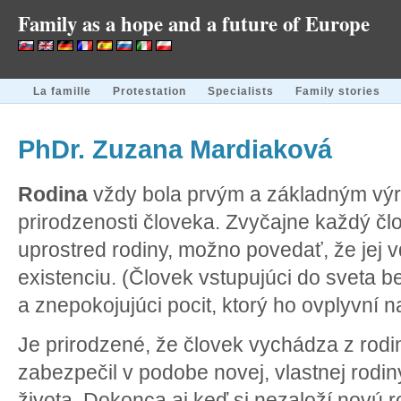
Family as a hope and a future of Europe
La famille
Protestation
Specialists
Family stories
PhDr. Zuzana Mardiaková
Rodina
vždy bola prvým a základným výr
prirodzenosti človeka. Zvyčajne každý čl
uprostred rodiny, možno povedať, že jej 
existenciu. (Človek vstupujúci do sveta b
a znepokojujúci pocit, ktorý ho ovplyvní n
Je prirodzené, že človek vychádza z rod
zabezpečil v podobe novej, vlastnej rodi
života. Dokonca aj keď si nezaloží novú ro