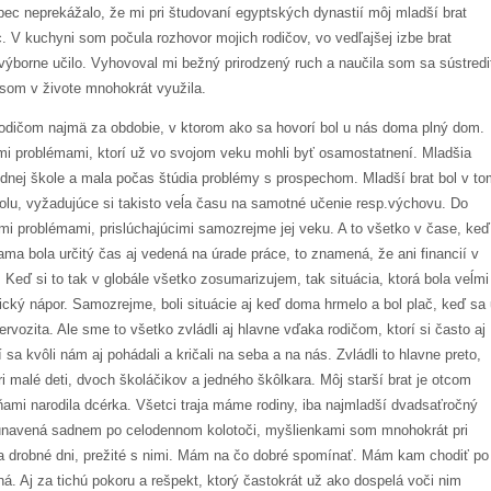
c neprekážalo, že mi pri študovaní egyptských dynastií môj mladší brat
c. V kuchyni som počula rozhovor mojich rodičov, vo vedľajšej izbe brat
ýborne učilo. Vyhovoval mi bežný prirodzený ruch a naučila som sa sústredi
o som v živote mnohokrát využila.
odičom najmä za obdobie, v ktorom ako sa hovorí bol u nás doma plný dom.
ojimi problémami, ktorí už vo svojom veku mohli byť osamostatnení. Mladšia
ednej škole a mala počas štúdia problémy s prospechom. Mladší brat bol v t
olu, vyžadujúce si takisto veĺa času na samotné učenie resp.výchovu. Do
problémami, prislúchajúcimi samozrejme jej veku. A to všetko v čase, keď
ama bola určitý čas aj vedená na úrade práce, to znamená, že ani financií v
Keď si to tak v globále všetko zosumarizujem, tak situácia, ktorá bola veĺmi
ický nápor. Samozrejme, boli situácie aj keď doma hrmelo a bol plač, keď sa
rvozita. Ale sme to všetko zvládli aj hlavne vďaka rodičom, ktorí si často aj
 sa kvôli nám aj pohádali a kričali na seba a na nás. Zvládli to hlavne preto,
i malé deti, dvoch školáčikov a jedného škôlkara. Môj starší brat je otcom
ňami narodila dcérka. Všetci traja máme rodiny, iba najmladší dvadsaťročný
er unavená sadnem po celodennom kolotoči, myšlienkami som mnohokrát pri
a drobné dni, prežité s nimi. Mám na čo dobré spomínať. Mám kam chodiť po
. Aj za tichú pokoru a rešpekt, ktorý častokrát už ako dospelá voči nim