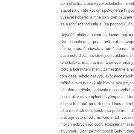
som šťastná a ako vysokoškoláčke mi vôbe
staval na chrbte kocky, spokojne sa hrajú
vysával koberec a mne sa v tom bzučaní v
sa a robiť rozhodnutia aj “za pochodu”, č
Najväčší obdiv a pokoru vzdávam mojim r
Dve dospelé deti - ja a starší brat so sv
sestra, ktorá študovala v tom čase na str
čase ešte dieťa navštevujúce základnú šk
toho babka, mamina mama so spomínanými 
rodičia boli nútení meniť zamestnanie a m
tom čase nebolo nazvýš, skôr nedostatok. 
ťažká aj ako fyzický ale hlavne ako psych
nás doma kričalo, nadávalo a bola veľká ne
poplakali v stave úplneho vyčerpania, ktorí
lebo si to sľúbili pred Bohom. Dnes mám tr
ešte menších detí. Sestre sa pred tromi d
brat žije ešte s rodičmi. Keď si tak več
mojich dobrých rodičoch. Rozmieňam si n
živú vodu. Som za nich oboch Bohu vďačná