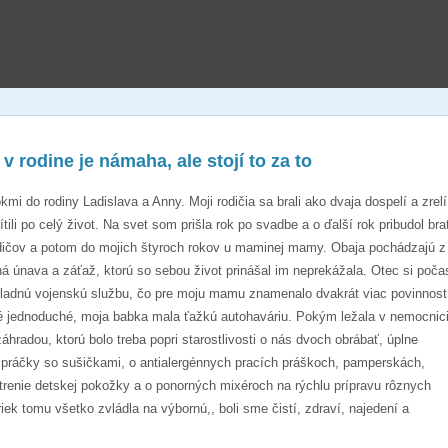
 rodine je námaha, ale stojí to za to
okmi do rodiny Ladislava a Anny. Moji rodičia sa brali ako dvaja dospelí a zrelí
ítili po celý život. Na svet som prišla rok po svadbe a o ďalší rok pribudol bra
rodičov a potom do mojich štyroch rokov u maminej mamy. Obaja pochádzajú z
žná únava a záťaž, ktorú so sebou život prinášal im neprekážala. Otec si poča
kladnú vojenskú službu, čo pre moju mamu znamenalo dvakrát viac povinnost
é jednoduché, moja babka mala ťažkú autohaváriu. Pokým ležala v nemocnici
adou, ktorú bolo treba popri starostlivosti o nás dvoch obrábať, úplne
e práčky so sušičkami, o antialergénnych pracích práškoch, pamperskách,
renie detskej pokožky a o ponorných mixéroch na rýchlu prípravu rôznych
iek tomu všetko zvládla na výbornú,, boli sme čistí, zdraví, najedení a