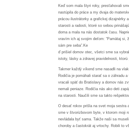
Keď som mala štyri roky, presťahovali sm
nastúpila do práce a my dvaja do materske
prácou ilustrátorky a grafickej dizajnérky
starosti a radosti, ktoré so sebou prináš
doma a mala na nás dostatok času. Naprie
vravím ich aj svojim deťom: “Pamätaj si, ž
sám pre seba”.Ke
ď prišiel domov otec, všetci sme sa vybr
istoty, lásky a zdravej pravidelnosti, ktor
Takmer každý víkend sme nasadli na vlak
Rodičia je pomáhali starať sa o záhradu a
vracali späť do Bratislavy a domov nás zvy
nemali peniaze. Rodičia nás ako deti zapá
na starosti. Naučili sme sa takto rešpekt
O desať rokov prišla na svet moja sestra 
sme v štvorizbovom byte, v ktorom moji ro
nevládala byť sama. Takže naši sa museli s
choroby a častokrát aj vrtochy. Robili to 