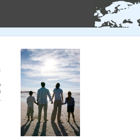
t
s
í
,