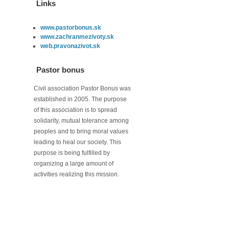
Links
www.pastorbonus.sk
www.zachranmezivoty.sk
web.pravonazivot.sk
Pastor bonus
Civil association Pastor Bonus was
established in 2005. The purpose
of this association is to spread
solidarity, mutual tolerance among
peoples and to bring moral values
leading to heal our society. This
purpose is being fulfilled by
organizing a large amount of
activities realizing this mission.