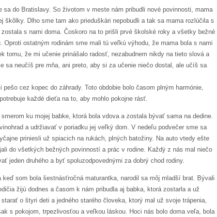
e sa do Bratislavy. So životom v meste nám pribudli nové povinnosti, mama
j škôlky. Dlho sme tam ako prieduškári nepobudli a tak sa mama rozlúčila s
 a zostala s nami doma. Čoskoro na to prišli prvé školské roky a všetky bežné
ajú. Oproti ostatným rodinám sme mali tú veľkú výhodu, že mama bola s nami
k tomu, že mi učenie prinášalo radosť, nezabudnem nikdy na tieto slová a
e sa neučíš pre mňa, ani preto, aby si za učenie niečo dostal, ale učíš sa
ali pešo cez kopec do záhrady. Toto obdobie bolo časom plným harmónie,
ú potrebuje každé dieťa na to, aby mohlo pokojne rásť.
 smerom ku mojej babke, ktorá bola vdova a zostala bývať sama na dedine.
 vinohrad a udržiavať v poriadku jej veľký dom. V nedeľu podvečer sme sa
čajne priniesli už spiacich na rukách, plných batožiny. Na auto vtedy ešte
jali do všetkých bežných povinností a prác v rodine. Každý z nás mal niečo
ovať jeden druhého a byť spoluzodpovednými za dobrý chod rodiny.
a keď som bola šestnásťročná maturantka, narodil sa môj mladší brat. Bývali
dičia žijú dodnes a časom k nám pribudla aj babka, ktorá zostarla a už
tarať o štyri deti a jedného starého človeka, ktorý mal už svoje trápenia,
však s pokojom, trpezlivosťou a veľkou láskou. Hoci nás bolo doma veľa, bola