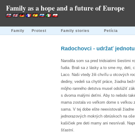
Family as a hope and a future of Europe
Family
Protest
Family stories
Petícia
Radochovci - udržať jednotu v
Narodila som sa pred tridsiatimi šiestimi r
ľudia. Brali sa z lásky a to sme my, deti, c
Laco. Naši vtedy žili chvíľu u otcových 
dediny, vedeli sa chytiť práce, žiadna be
môjho ranného detstva musel odslúžiť zá
s dvoma malými deťmi. Aby to nebolo tak
mama zostala vo veľkom dome s veľkou záhr
sama. V tej dobe ešte neexistovali žiadn
jednorazových mokrých obrúskoch na ošet
kašičiek pre deti mamy ani nesnívali. Napr
šťastní.